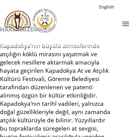
English
Togg
HAKKIMIZDA
navi
Kapadokya’nın büyülü atmosferinde
atçılığın köklü mirasını yaşatmak ve
gelecek nesillere aktarmak amacıyla
hayata geçirilen Kapadokya At ve Atçılık
Kültürü Festivali, Göreme Belediyesi
tarafından düzenlenen ve patenti
alınmış özgün bir kültür etkinliğidir.
Kapadokya’nın tarihî vadileri, yalnızca
doğal güzellikleriyle değil, aynı zamanda
atçılık kültürüyle de bilinir. Yüzyıllardır
bu topraklarda süregelen at sevgisi,
bugün festivalimiz aracılığıyla yeniden