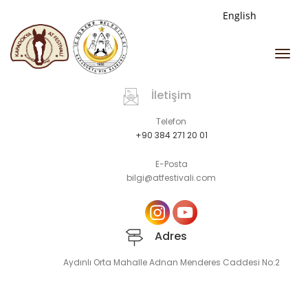
English
Togg
navi
İletişim
Telefon
+90 384 271 20 01
E-Posta
bilgi@atfestivali.com
Adres
Aydınlı Orta Mahalle Adnan Menderes Caddesi No:2